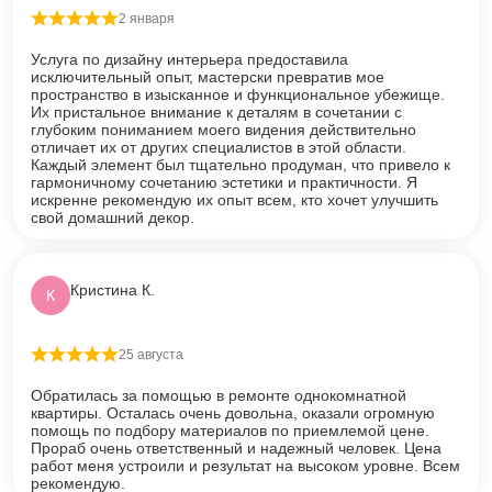
2 января
Оценка
5
из 5
Услуга по дизайну интерьера предоставила
исключительный опыт, мастерски превратив мое
пространство в изысканное и функциональное убежище.
Их пристальное внимание к деталям в сочетании с
глубоким пониманием моего видения действительно
отличает их от других специалистов в этой области.
Каждый элемент был тщательно продуман, что привело к
гармоничному сочетанию эстетики и практичности. Я
искренне рекомендую их опыт всем, кто хочет улучшить
свой домашний декор.
Кристина К.
К
25 августа
Оценка
5
из 5
Обратилась за помощью в ремонте однокомнатной
квартиры. Осталась очень довольна, оказали огромную
помощь по подбору материалов по приемлемой цене.
Прораб очень ответственный и надежный человек. Цена
работ меня устроили и результат на высоком уровне. Всем
рекомендую.