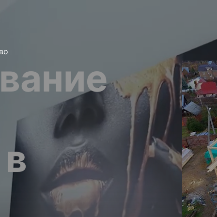
во
вание
 в