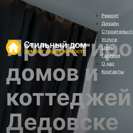
Ремонт
Дизайн
Строительст
Проектиро
Услуги
Цены
Галерея
домов и
О нас
Контакты
коттеджей
Дедовске